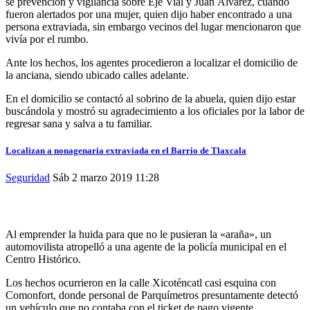
se prevención y vigilancia sobre Eje Vial y Juan Álvarez, cuando
fueron alertados por una mujer, quien dijo haber encontrado a una
persona extraviada, sin embargo vecinos del lugar mencionaron que
vivía por el rumbo.
Ante los hechos, los agentes procedieron a localizar el domicilio de
la anciana, siendo ubicado calles adelante.
En el domicilio se contactó al sobrino de la abuela, quien dijo estar
buscándola y mostró su agradecimiento a los oficiales por la labor de
regresar sana y salva a tu familiar.
Localizan a nonagenaria extraviada en el Barrio de Tlaxcala
Seguridad
Sáb 2 marzo 2019
11:28
Al emprender la huida para que no le pusieran la «araña», un
automovilista atropelló a una agente de la policía municipal en el
Centro Histórico.
Los hechos ocurrieron en la calle Xicoténcatl casi esquina con
Comonfort, donde personal de Parquímetros presuntamente detectó
un vehículo que no contaba con el ticket de pago vigente.