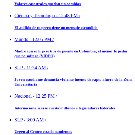
Valores catastrales quedan sin cambios
Ciencia y Tecnologia
-
12:48 PM
/
El aullido de tu perro tiene un mensaje escondido
Mundo
-
12:05 PM
/
Madre con su hijo se tira de puente en Colombia; el menor le pedía
que no saltara (VIDEO)
SLP
-
11:54 AM
/
Joven estudiante denuncia violento intento de rapto afuera de la Zona
Universitaria
Nacional
-
12:25 PM
/
Internacionalizarse cuesta millones a legisladores federales
SLP
-
3:00 AM
/
Urgen al Centro estacionamientos