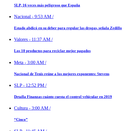
SLP, 16 veces más peligroso que España
Nacional
-
9:53 AM
/
Estado abdicó en su deber para regular las drogas, señala Zedillo
Valores
-
11:37 AM
/
Los 10 productos para reciclar mejor pagados
Meta
-
3:00 AM
/
Nacional de Tenis reúne a los mejores exponentes: Stevens
SLP
-
12:52 PM
/
Detalla Finanzas cuánto cuesta el control vehicular en 2019
Cultura
-
3:00 AM
/
“Cinco”