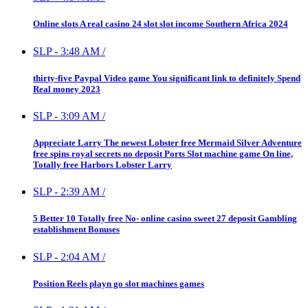
Online slots A real casino 24 slot slot income Southern Africa 2024
SLP
-
3:48 AM
/
thirty-five Paypal Video game You significant link to definitely Spend
Real money 2023
SLP
-
3:09 AM
/
Appreciate Larry The newest Lobster free Mermaid Silver Adventure
free spins royal secrets no deposit Ports Slot machine game On line,
Totally free Harbors Lobster Larry
SLP
-
2:39 AM
/
5 Better 10 Totally free No- online casino sweet 27 deposit Gambling
establishment Bonuses
SLP
-
2:04 AM
/
Position Reels playn go slot machines games