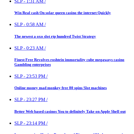
SLP
-
1:31 AM
/
Win Real cash On solar queen casino the internet Quickly
SLP
-
0:58 AM
/
The newest a oxo slot rtp hundred Twist Strategy
SLP
-
0:23 AM
/
Finest Free Revolves roshtein immortality cube megaways casino
Gambling enterprises
SLP
-
23:53 PM
/
Online money mad monkey free 80 spins Slot machines
SLP
-
23:27 PM
/
Better Web based casinos You to definitely Take on Apple Shell out
SLP
-
23:14 PM
/