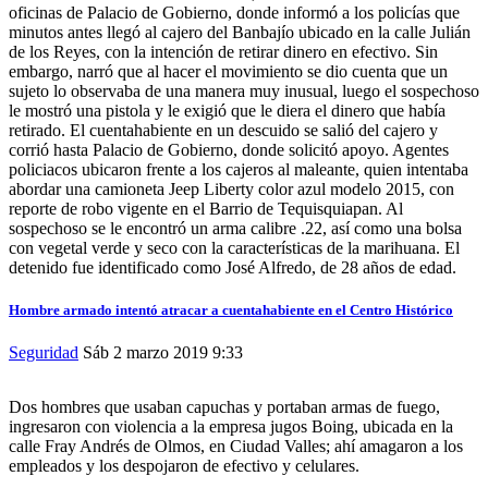
oficinas de Palacio de Gobierno, donde informó a los policías que
minutos antes llegó al cajero del Banbajío ubicado en la calle Julián
de los Reyes, con la intención de retirar dinero en efectivo. Sin
embargo, narró que al hacer el movimiento se dio cuenta que un
sujeto lo observaba de una manera muy inusual, luego el sospechoso
le mostró una pistola y le exigió que le diera el dinero que había
retirado. El cuentahabiente en un descuido se salió del cajero y
corrió hasta Palacio de Gobierno, donde solicitó apoyo. Agentes
policiacos ubicaron frente a los cajeros al maleante, quien intentaba
abordar una camioneta Jeep Liberty color azul modelo 2015, con
reporte de robo vigente en el Barrio de Tequisquiapan. Al
sospechoso se le encontró un arma calibre .22, así como una bolsa
con vegetal verde y seco con la características de la marihuana. El
detenido fue identificado como José Alfredo, de 28 años de edad.
Hombre armado intentó atracar a cuentahabiente en el Centro Histórico
Seguridad
Sáb 2 marzo 2019
9:33
Dos hombres que usaban capuchas y portaban armas de fuego,
ingresaron con violencia a la empresa jugos Boing, ubicada en la
calle Fray Andrés de Olmos, en Ciudad Valles; ahí amagaron a los
empleados y los despojaron de efectivo y celulares.