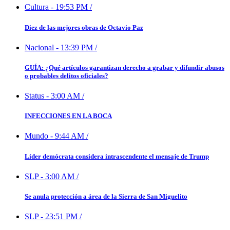
Cultura
-
19:53 PM
/
Diez de las mejores obras de Octavio Paz
Nacional
-
13:39 PM
/
GUÍA: ¿Qué artículos garantizan derecho a grabar y difundir abusos
o probables delitos oficiales?
Status
-
3:00 AM
/
INFECCIONES EN LA BOCA
Mundo
-
9:44 AM
/
Líder demócrata considera intrascendente el mensaje de Trump
SLP
-
3:00 AM
/
Se anula protección a área de la Sierra de San Miguelito
SLP
-
23:51 PM
/