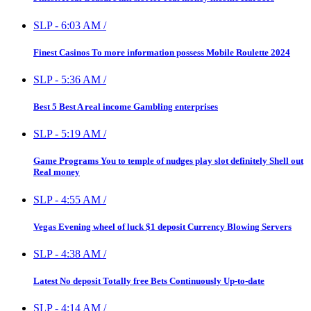
SLP
-
6:03 AM
/
Finest Casinos To more information possess Mobile Roulette 2024
SLP
-
5:36 AM
/
Best 5 Best A real income Gambling enterprises
SLP
-
5:19 AM
/
Game Programs You to temple of nudges play slot definitely Shell out
Real money
SLP
-
4:55 AM
/
Vegas Evening wheel of luck $1 deposit Currency Blowing Servers
SLP
-
4:38 AM
/
Latest No deposit Totally free Bets Continuously Up-to-date
SLP
-
4:14 AM
/