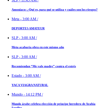
SLP
-
11:45 AM
/
Amoniaco: ¿Qué es, para qué se utiliza y cuáles son los riesgos?
Meta
-
3:00 AM
/
DEPORTES AMATEUR
SLP
-
3:00 AM
/
Meta acabaría obra en este mismo año
SLP
-
3:00 AM
/
Recomiendan “Me vale madre” contra el estrés
Estado
-
3:00 AM
/
YACA VIAGRA NATURAL
Mundo
-
14:12 PM
/
Mundo árabe celebra elección de príncipe heredero de Arabia
Saudita