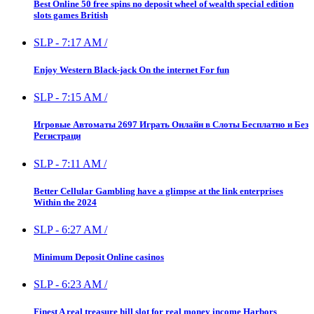
Best Online 50 free spins no deposit wheel of wealth special edition
slots games British
SLP
-
7:17 AM
/
Enjoy Western Black-jack On the internet For fun
SLP
-
7:15 AM
/
Игровые Автоматы 2697 Играть Онлайн в Слоты Бесплатно и Без
Регистраци
SLP
-
7:11 AM
/
Better Cellular Gambling have a glimpse at the link enterprises
Within the 2024
SLP
-
6:27 AM
/
Minimum Deposit Online casinos
SLP
-
6:23 AM
/
Finest A real treasure hill slot for real money income Harbors