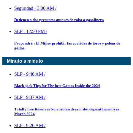
Seguridad
-
3:00 AM
/
Detienen a dos presuntos autores de robo a gasolinera
SLP
-
12:50 PM
/
Propondrá «El Mijis» prohibir las corridas de toros y peleas de
gallos
Minuto a minuto
SLP
-
9:48 AM
/
Black-jack Tips for The best Games Inside the 2024
SLP
-
9:37 AM
/
Totally free Revolves No arabian dream slot deposit Incentives
March 2024
SLP
-
9:26 AM
/