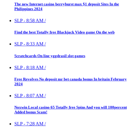
The new Internet casino berryburst max $1 deposit Sites In the
Philippines 2024
SLP
-
8:58 AM
/
Find the best Totally free Blackjack Video game On the web
SLP
-
8:33 AM
/
Scratchcards On line yggdrasil slot games
SLP
-
8:18 AM
/
Free Revolves No deposit mr bet canada bonus In britain February
2024
SLP
-
8:07 AM
/
Noxwin Local casino 65 Totally free Spins And you will 100percent
Added bonus Scam!
SLP
-
7:28 AM
/