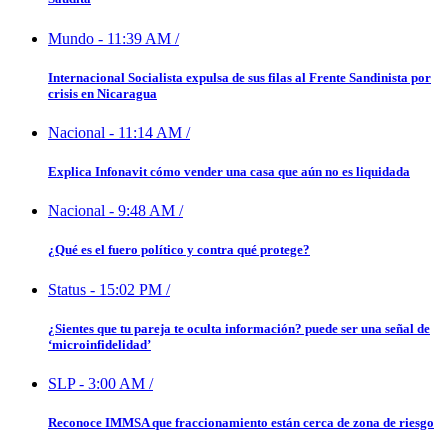
Mundo
-
11:39 AM
/
Internacional Socialista expulsa de sus filas al Frente Sandinista por
crisis en Nicaragua
Nacional
-
11:14 AM
/
Explica Infonavit cómo vender una casa que aún no es liquidada
Nacional
-
9:48 AM
/
¿Qué es el fuero político y contra qué protege?
Status
-
15:02 PM
/
¿Sientes que tu pareja te oculta información? puede ser una señal de
‘microinfidelidad’
SLP
-
3:00 AM
/
Reconoce IMMSA que fraccionamiento están cerca de zona de riesgo