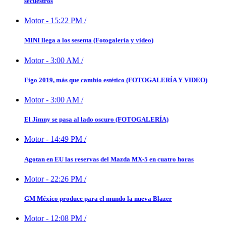
secuestros
Motor
-
15:22 PM
/
MINI llega a los sesenta (Fotogalería y video)
Motor
-
3:00 AM
/
Figo 2019, más que cambio estético (FOTOGALERÍA Y VIDEO)
Motor
-
3:00 AM
/
El Jimny se pasa al lado oscuro (FOTOGALERÍA)
Motor
-
14:49 PM
/
Agotan en EU las reservas del Mazda MX-5 en cuatro horas
Motor
-
22:26 PM
/
GM México produce para el mundo la nueva Blazer
Motor
-
12:08 PM
/