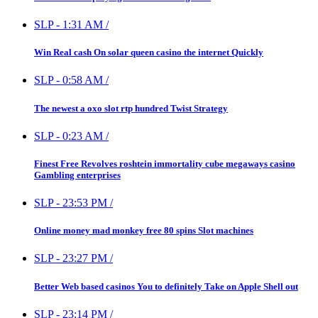
SLP
-
1:31 AM
/
Win Real cash On solar queen casino the internet Quickly
SLP
-
0:58 AM
/
The newest a oxo slot rtp hundred Twist Strategy
SLP
-
0:23 AM
/
Finest Free Revolves roshtein immortality cube megaways casino
Gambling enterprises
SLP
-
23:53 PM
/
Online money mad monkey free 80 spins Slot machines
SLP
-
23:27 PM
/
Better Web based casinos You to definitely Take on Apple Shell out
SLP
-
23:14 PM
/