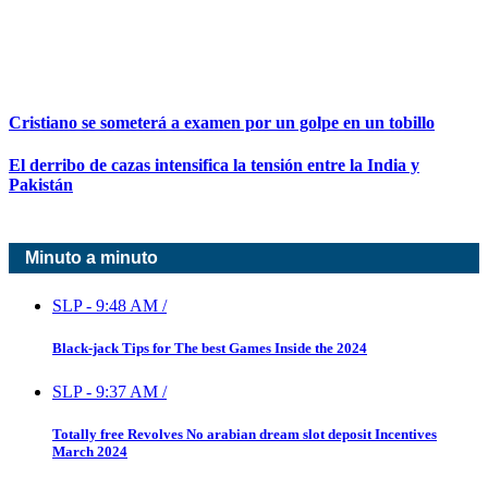
Cristiano se someterá a examen por un golpe en un tobillo
El derribo de cazas intensifica la tensión entre la India y
Pakistán
Minuto a minuto
SLP
-
9:48 AM
/
Black-jack Tips for The best Games Inside the 2024
SLP
-
9:37 AM
/
Totally free Revolves No arabian dream slot deposit Incentives
March 2024