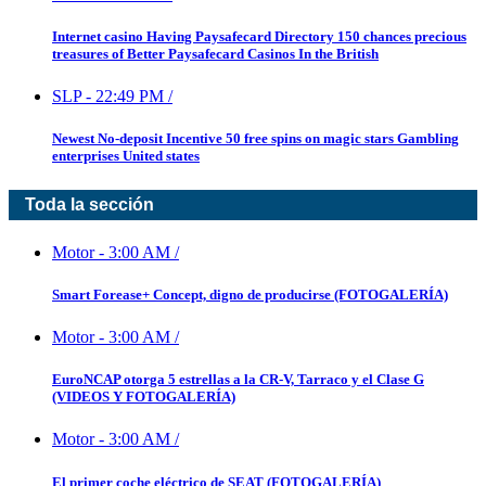
Internet casino Having Paysafecard Directory 150 chances precious
treasures of Better Paysafecard Casinos In the British
SLP
-
22:49 PM
/
Newest No-deposit Incentive 50 free spins on magic stars Gambling
enterprises United states
Toda la sección
Motor
-
3:00 AM
/
Smart Forease+ Concept, digno de producirse (FOTOGALERÍA)
Motor
-
3:00 AM
/
EuroNCAP otorga 5 estrellas a la CR-V, Tarraco y el Clase G
(VIDEOS Y FOTOGALERÍA)
Motor
-
3:00 AM
/
El primer coche eléctrico de SEAT (FOTOGALERÍA)