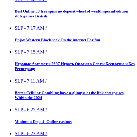
Best Online 50 free spins no deposit wheel of wealth special edition
slots games British
SLP
-
7:17 AM
/
Enjoy Western Black-jack On the internet For fun
SLP
-
7:15 AM
/
Игровые Автоматы 2697 Играть Онлайн в Слоты Бесплатно и Без
Регистраци
SLP
-
7:11 AM
/
Better Cellular Gambling have a glimpse at the link enterprises
Within the 2024
SLP
-
6:27 AM
/
Minimum Deposit Online casinos
SLP
-
6:23 AM
/