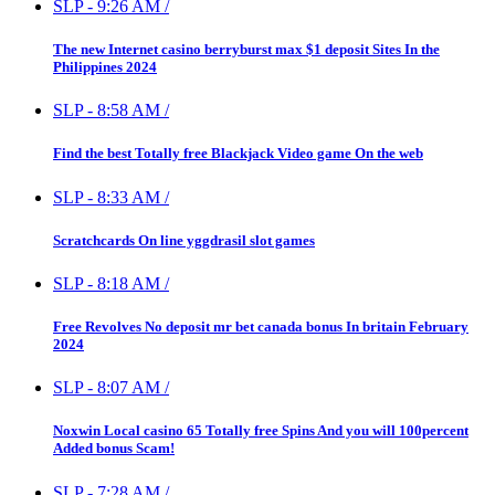
SLP
-
9:26 AM
/
The new Internet casino berryburst max $1 deposit Sites In the
Philippines 2024
SLP
-
8:58 AM
/
Find the best Totally free Blackjack Video game On the web
SLP
-
8:33 AM
/
Scratchcards On line yggdrasil slot games
SLP
-
8:18 AM
/
Free Revolves No deposit mr bet canada bonus In britain February
2024
SLP
-
8:07 AM
/
Noxwin Local casino 65 Totally free Spins And you will 100percent
Added bonus Scam!
SLP
-
7:28 AM
/