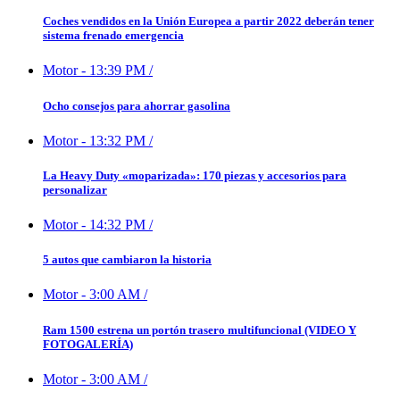
Coches vendidos en la Unión Europea a partir 2022 deberán tener
sistema frenado emergencia
Motor
-
13:39 PM
/
Ocho consejos para ahorrar gasolina
Motor
-
13:32 PM
/
La Heavy Duty «moparizada»: 170 piezas y accesorios para
personalizar
Motor
-
14:32 PM
/
5 autos que cambiaron la historia
Motor
-
3:00 AM
/
Ram 1500 estrena un portón trasero multifuncional (VIDEO Y
FOTOGALERÍA)
Motor
-
3:00 AM
/