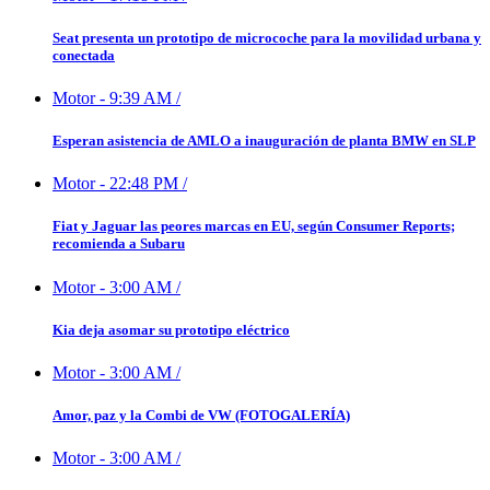
Seat presenta un prototipo de microcoche para la movilidad urbana y
conectada
Motor
-
9:39 AM
/
Esperan asistencia de AMLO a inauguración de planta BMW en SLP
Motor
-
22:48 PM
/
Fiat y Jaguar las peores marcas en EU, según Consumer Reports;
recomienda a Subaru
Motor
-
3:00 AM
/
Kia deja asomar su prototipo eléctrico
Motor
-
3:00 AM
/
Amor, paz y la Combi de VW (FOTOGALERÍA)
Motor
-
3:00 AM
/