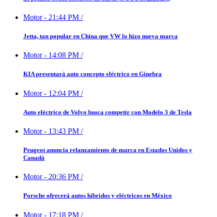
Motor
-
21:44 PM
/
Jetta, tan popular en China que VW lo hizo nueva marca
Motor
-
14:08 PM
/
KIA presentará auto concepto eléctrico en Ginebra
Motor
-
12:04 PM
/
Auto eléctrico de Volvo busca competir con Modelo 3 de Tesla
Motor
-
13:43 PM
/
Peugeot anuncia relanzamiento de marca en Estados Unidos y
Canadá
Motor
-
20:36 PM
/
Porsche ofrecerá autos híbridos y eléctricos en México
Motor
-
17:18 PM
/