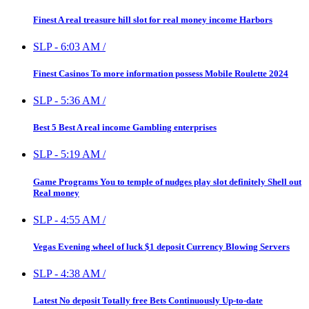
Finest A real treasure hill slot for real money income Harbors
SLP
-
6:03 AM
/
Finest Casinos To more information possess Mobile Roulette 2024
SLP
-
5:36 AM
/
Best 5 Best A real income Gambling enterprises
SLP
-
5:19 AM
/
Game Programs You to temple of nudges play slot definitely Shell out
Real money
SLP
-
4:55 AM
/
Vegas Evening wheel of luck $1 deposit Currency Blowing Servers
SLP
-
4:38 AM
/
Latest No deposit Totally free Bets Continuously Up-to-date