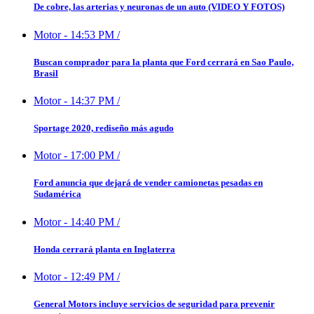
De cobre, las arterias y neuronas de un auto (VIDEO Y FOTOS)
Motor
-
14:53 PM
/
Buscan comprador para la planta que Ford cerrará en Sao Paulo,
Brasil
Motor
-
14:37 PM
/
Sportage 2020, rediseño más agudo
Motor
-
17:00 PM
/
Ford anuncia que dejará de vender camionetas pesadas en
Sudamérica
Motor
-
14:40 PM
/
Honda cerrará planta en Inglaterra
Motor
-
12:49 PM
/
General Motors incluye servicios de seguridad para prevenir