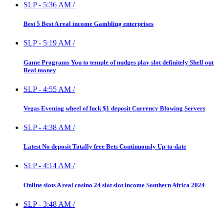
SLP
-
5:36 AM
/
Best 5 Best A real income Gambling enterprises
SLP
-
5:19 AM
/
Game Programs You to temple of nudges play slot definitely Shell out
Real money
SLP
-
4:55 AM
/
Vegas Evening wheel of luck $1 deposit Currency Blowing Servers
SLP
-
4:38 AM
/
Latest No deposit Totally free Bets Continuously Up-to-date
SLP
-
4:14 AM
/
Online slots A real casino 24 slot slot income Southern Africa 2024
SLP
-
3:48 AM
/