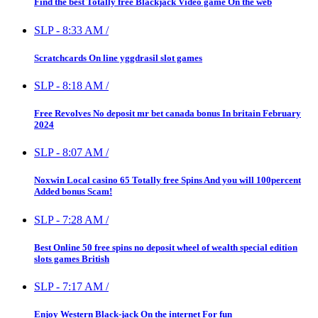
Find the best Totally free Blackjack Video game On the web
SLP
-
8:33 AM
/
Scratchcards On line yggdrasil slot games
SLP
-
8:18 AM
/
Free Revolves No deposit mr bet canada bonus In britain February
2024
SLP
-
8:07 AM
/
Noxwin Local casino 65 Totally free Spins And you will 100percent
Added bonus Scam!
SLP
-
7:28 AM
/
Best Online 50 free spins no deposit wheel of wealth special edition
slots games British
SLP
-
7:17 AM
/
Enjoy Western Black-jack On the internet For fun