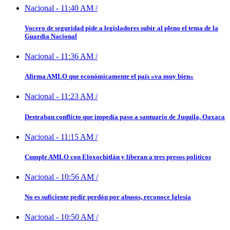
Nacional
-
11:40 AM
/
Vocero de seguridad pide a legisladores subir al pleno el tema de la
Guardia Nacional
Nacional
-
11:36 AM
/
Afirma AMLO que económicamente el país «va muy bien»
Nacional
-
11:23 AM
/
Destraban conflicto que impedía paso a santuario de Juquila, Oaxaca
Nacional
-
11:15 AM
/
Cumple AMLO con Eloxochitlán y liberan a tres presos políticos
Nacional
-
10:56 AM
/
No es suficiente pedir perdón por abusos, reconoce Iglesia
Nacional
-
10:50 AM
/