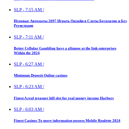
SLP
-
7:15 AM
/
Игровые Автоматы 2697 Играть Онлайн в Слоты Бесплатно и Без
Регистраци
SLP
-
7:11 AM
/
Better Cellular Gambling have a glimpse at the link enterprises
Within the 2024
SLP
-
6:27 AM
/
Minimum Deposit Online casinos
SLP
-
6:23 AM
/
Finest A real treasure hill slot for real money income Harbors
SLP
-
6:03 AM
/
Finest Casinos To more information possess Mobile Roulette 2024