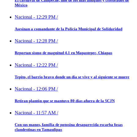
El carnaval de Campeche, uno de los más antiguos y celebrados de
México
Nacional
-
12:29 PM
/
Asesinan a comandante de la Policía Municipal de Solidaridad
Nacional
-
12:28 PM
/
Reportan sismo de magnitud 4.1 en Mapastepec, Chiapas
Nacional
-
12:22 PM
/
Tepito, el barrio bravo donde un día se vive y al siguiente se muere
Nacional
-
12:06 PM
/
Retiran plantón que se mantuvo 80 días afuera de la SCJN
Nacional
-
11:57 AM
/
Con sus manos, familia de potosina desaparecida escarba fosas
clandestinas en Tamaulipas