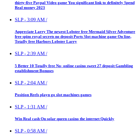
thirty-five Paypal Video game You significant link to definitely Spend
Real money 2023
SLP
-
3:09 AM
/
Appreciate Larry The newest Lobster free Mermaid Silver Adventure
free spins royal secrets no deposit Ports Slot machine game On line,
Totally free Harbors Lobster Larry
SLP
-
2:39 AM
/
5 Better 10 Totally free No- online casino sweet 27 deposit Gambling
establishment Bonuses
SLP
-
2:04 AM
/
Position Reels playn go slot machines games
SLP
-
1:31 AM
/
Win Real cash On solar queen casino the internet Quickly
SLP
-
0:58 AM
/