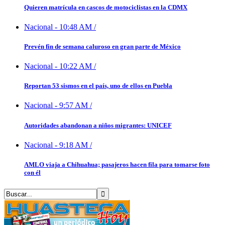
Quieren matrícula en cascos de motociclistas en la CDMX
Nacional
-
10:48 AM
/
Prevén fin de semana caluroso en gran parte de México
Nacional
-
10:22 AM
/
Reportan 53 sismos en el país, uno de ellos en Puebla
Nacional
-
9:57 AM
/
Autoridades abandonan a niños migrantes: UNICEF
Nacional
-
9:18 AM
/
AMLO viaja a Chihuahua; pasajeros hacen fila para tomarse foto
con él