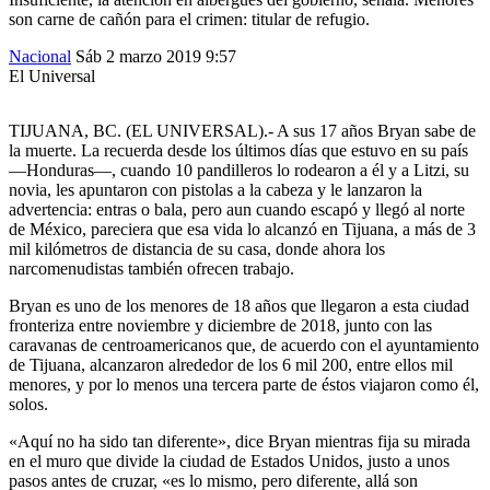
son carne de cañón para el crimen: titular de refugio.
Nacional
Sáb 2 marzo 2019
9:57
El Universal
TIJUANA, BC. (EL UNIVERSAL).- A sus 17 años Bryan sabe de
la muerte. La recuerda desde los últimos días que estuvo en su país
—Honduras—, cuando 10 pandilleros lo rodearon a él y a Litzi, su
novia, les apuntaron con pistolas a la cabeza y le lanzaron la
advertencia: entras o bala, pero aun cuando escapó y llegó al norte
de México, pareciera que esa vida lo alcanzó en Tijuana, a más de 3
mil kilómetros de distancia de su casa, donde ahora los
narcomenudistas también ofrecen trabajo.
Bryan es uno de los menores de 18 años que llegaron a esta ciudad
fronteriza entre noviembre y diciembre de 2018, junto con las
caravanas de centroamericanos que, de acuerdo con el ayuntamiento
de Tijuana, alcanzaron alrededor de los 6 mil 200, entre ellos mil
menores, y por lo menos una tercera parte de éstos viajaron como él,
solos.
«Aquí no ha sido tan diferente», dice Bryan mientras fija su mirada
en el muro que divide la ciudad de Estados Unidos, justo a unos
pasos antes de cruzar, «es lo mismo, pero diferente, allá son