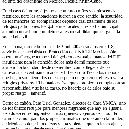
adjunta del organismo en México, Pressia Arifin-Cabo.
En el caso del norte, dijo, no encontraron niños y adolescentes
retenidos, pero las anotaciones fueron en otro sentido: la seguridad
de los menores no acompañados depende casi totalmente de los
refugios particulares, los gobiernos locales —estatal y municipal—
abandonan casi por completo esa responsabilidad que cargan a la
sociedad civil.
En Tijuana, donde hubo más de 2 mil 500 asesinatos en 2018,
advirtió la especialista en Protección de UNICEF México, sólo
opera un albergue temporal del gobierno estatal, a manos del DIF,
insuficiente para la atención de los más de mil menores que
arribaron a la ciudad desde noviembre, con la llegada de las
caravanas de centroamericanos. «Tal vez sólo 1% de los menores
que llegan son atendidos en ese espacio de gobierno, el resto van a
refugios privados. El llamado es ése, que el gobierno cumpla con su
responsabilidad y se haga cargo, no hacerlo es dejarlos bajo su
propio riesgo», lamentó.
Carne de cañón. Para Uriel González, director de Casa YMCA, uno
de los únicos refugios para menores migrantes que hay en Tijuana,
los adolescentes migrantes —más quienes viajan solos— son la
carne de cañón para los grupos criminales que operan en la frontera
de México: solos, sin recursos y una violencia que no les es ajena,
porque la cargan desde sus países de origen.