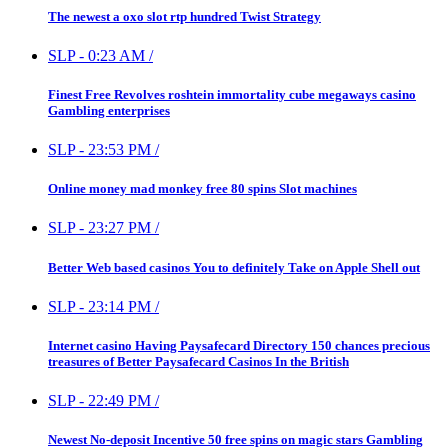
The newest a oxo slot rtp hundred Twist Strategy
SLP
-
0:23 AM
/
Finest Free Revolves roshtein immortality cube megaways casino
Gambling enterprises
SLP
-
23:53 PM
/
Online money mad monkey free 80 spins Slot machines
SLP
-
23:27 PM
/
Better Web based casinos You to definitely Take on Apple Shell out
SLP
-
23:14 PM
/
Internet casino Having Paysafecard Directory 150 chances precious
treasures of Better Paysafecard Casinos In the British
SLP
-
22:49 PM
/
Newest No-deposit Incentive 50 free spins on magic stars Gambling