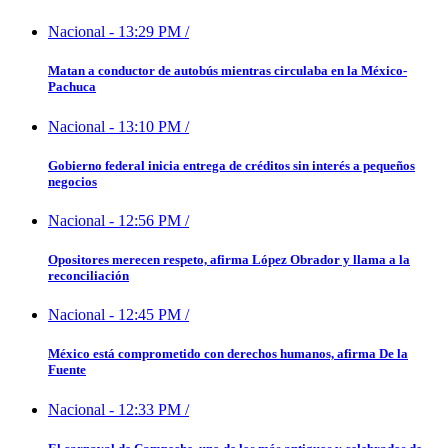
Nacional
-
13:29 PM
/
Matan a conductor de autobús mientras circulaba en la México-
Pachuca
Nacional
-
13:10 PM
/
Gobierno federal inicia entrega de créditos sin interés a pequeños
negocios
Nacional
-
12:56 PM
/
Opositores merecen respeto, afirma López Obrador y llama a la
reconciliación
Nacional
-
12:45 PM
/
México está comprometido con derechos humanos, afirma De la
Fuente
Nacional
-
12:33 PM
/