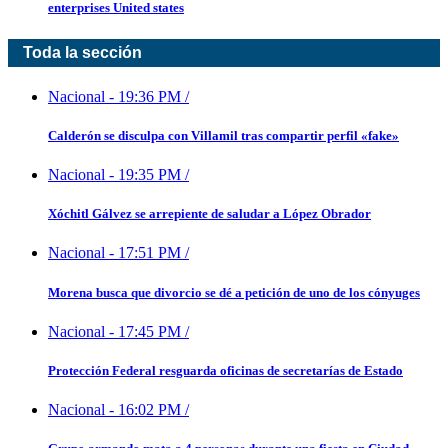
enterprises United states
Toda la sección
Nacional
-
19:36 PM
/
Calderón se disculpa con Villamil tras compartir perfil «fake»
Nacional
-
19:35 PM
/
Xóchitl Gálvez se arrepiente de saludar a López Obrador
Nacional
-
17:51 PM
/
Morena busca que divorcio se dé a petición de uno de los cónyuges
Nacional
-
17:45 PM
/
Protección Federal resguarda oficinas de secretarías de Estado
Nacional
-
16:02 PM
/