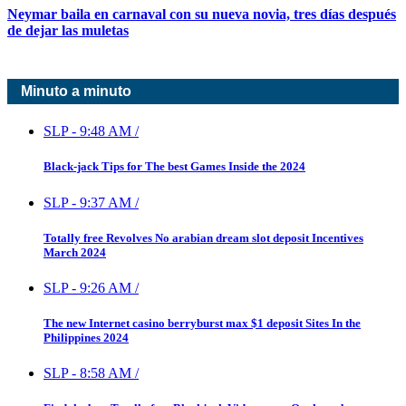
Neymar baila en carnaval con su nueva novia, tres días después
de dejar las muletas
Minuto a minuto
SLP
-
9:48 AM
/
Black-jack Tips for The best Games Inside the 2024
SLP
-
9:37 AM
/
Totally free Revolves No arabian dream slot deposit Incentives
March 2024
SLP
-
9:26 AM
/
The new Internet casino berryburst max $1 deposit Sites In the
Philippines 2024
SLP
-
8:58 AM
/