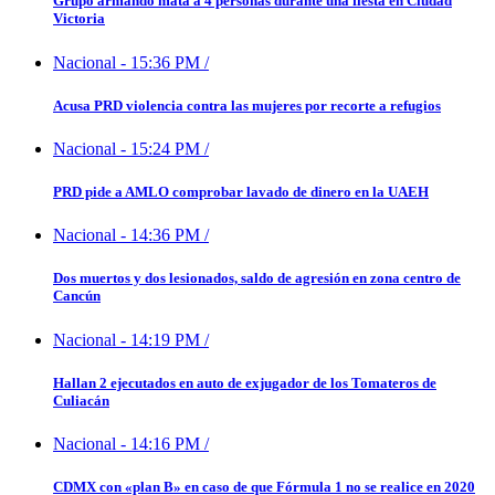
Grupo armando mata a 4 personas durante una fiesta en Ciudad
Victoria
Nacional
-
15:36 PM
/
Acusa PRD violencia contra las mujeres por recorte a refugios
Nacional
-
15:24 PM
/
PRD pide a AMLO comprobar lavado de dinero en la UAEH
Nacional
-
14:36 PM
/
Dos muertos y dos lesionados, saldo de agresión en zona centro de
Cancún
Nacional
-
14:19 PM
/
Hallan 2 ejecutados en auto de exjugador de los Tomateros de
Culiacán
Nacional
-
14:16 PM
/
CDMX con «plan B» en caso de que Fórmula 1 no se realice en 2020