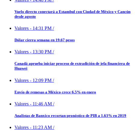
Vuelo directo conectará a Estambul con Ciudad de México y Cancún
desde agosto
Valores
-
14:31 PM
/
Dólar cierra semana en 19.67 pesos
Valores
-
13:30 PM
/
Canadá aprueba iniciar proceso de extradición de jefa financiera de
Huawei
Valores
-
12:09 PM
/
Envío de remesas a México crece 6.5% en enero
Valores
-
11:46 AM
/
Analistas de Banxico recortan pronóstico de PIB a 1.63% en 2019
Valores
-
11:23 AM
/