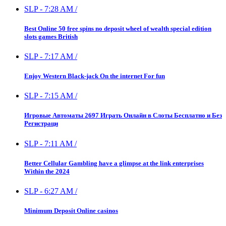
SLP
-
7:28 AM
/
Best Online 50 free spins no deposit wheel of wealth special edition
slots games British
SLP
-
7:17 AM
/
Enjoy Western Black-jack On the internet For fun
SLP
-
7:15 AM
/
Игровые Автоматы 2697 Играть Онлайн в Слоты Бесплатно и Без
Регистраци
SLP
-
7:11 AM
/
Better Cellular Gambling have a glimpse at the link enterprises
Within the 2024
SLP
-
6:27 AM
/
Minimum Deposit Online casinos