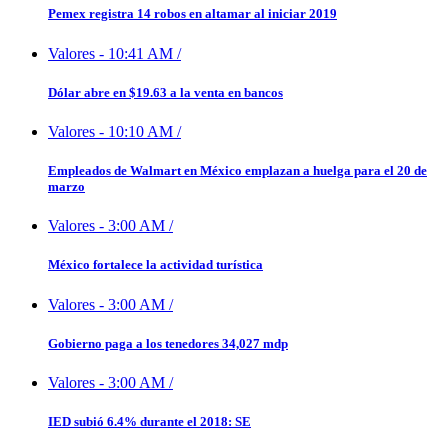
Pemex registra 14 robos en altamar al iniciar 2019
Valores
-
10:41 AM
/
Dólar abre en $19.63 a la venta en bancos
Valores
-
10:10 AM
/
Empleados de Walmart en México emplazan a huelga para el 20 de
marzo
Valores
-
3:00 AM
/
México fortalece la actividad turística
Valores
-
3:00 AM
/
Gobierno paga a los tenedores 34,027 mdp
Valores
-
3:00 AM
/
IED subió 6.4% durante el 2018: SE