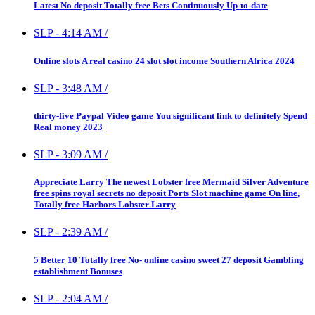
Latest No deposit Totally free Bets Continuously Up-to-date
SLP
-
4:14 AM
/
Online slots A real casino 24 slot slot income Southern Africa 2024
SLP
-
3:48 AM
/
thirty-five Paypal Video game You significant link to definitely Spend
Real money 2023
SLP
-
3:09 AM
/
Appreciate Larry The newest Lobster free Mermaid Silver Adventure
free spins royal secrets no deposit Ports Slot machine game On line,
Totally free Harbors Lobster Larry
SLP
-
2:39 AM
/
5 Better 10 Totally free No- online casino sweet 27 deposit Gambling
establishment Bonuses
SLP
-
2:04 AM
/