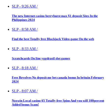
SLP
-
9:26 AM
/
The new Internet casino berryburst max $1 deposit Sites In the
Philippines 2024
SLP
-
8:58 AM
/
Find the best Totally free Blackjack Video game On the web
SLP
-
8:33 AM
/
Scratchcards On line yggdrasil slot games
SLP
-
8:18 AM
/
Free Revolves No deposit mr bet canada bonus In britain February
2024
SLP
-
8:07 AM
/
Noxwin Local casino 65 Totally free Spins And you will 100percent
Added bonus Scam!