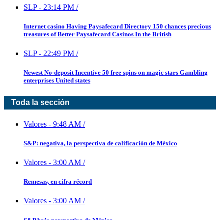
SLP
-
23:14 PM
/
Internet casino Having Paysafecard Directory 150 chances precious
treasures of Better Paysafecard Casinos In the British
SLP
-
22:49 PM
/
Newest No-deposit Incentive 50 free spins on magic stars Gambling
enterprises United states
Toda la sección
Valores
-
9:48 AM
/
S&P: negativa, la perspectiva de calificación de México
Valores
-
3:00 AM
/
Remesas, en cifra récord
Valores
-
3:00 AM
/