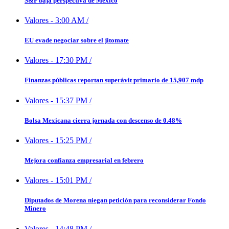
S&P baja perspectiva de México
Valores
-
3:00 AM
/
EU evade negociar sobre el jitomate
Valores
-
17:30 PM
/
Finanzas públicas reportan superávit primario de 15,907 mdp
Valores
-
15:37 PM
/
Bolsa Mexicana cierra jornada con descenso de 0.48%
Valores
-
15:25 PM
/
Mejora confianza empresarial en febrero
Valores
-
15:01 PM
/
Diputados de Morena niegan petición para reconsiderar Fondo
Minero
Valores
-
14:48 PM
/