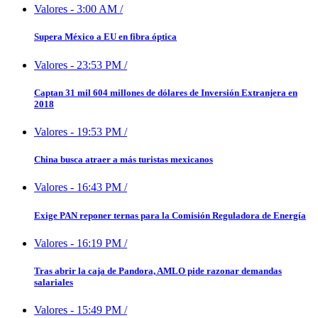
Valores
-
3:00 AM
/
Supera México a EU en fibra óptica
Valores
-
23:53 PM
/
Captan 31 mil 604 millones de dólares de Inversión Extranjera en
2018
Valores
-
19:53 PM
/
China busca atraer a más turistas mexicanos
Valores
-
16:43 PM
/
Exige PAN reponer ternas para la Comisión Reguladora de Energía
Valores
-
16:19 PM
/
Tras abrir la caja de Pandora, AMLO pide razonar demandas
salariales
Valores
-
15:49 PM
/