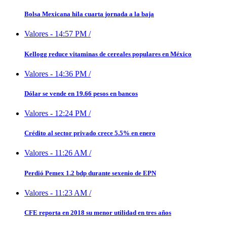
Bolsa Mexicana hila cuarta jornada a la baja
Valores
-
14:57 PM
/
Kellogg reduce vitaminas de cereales populares en México
Valores
-
14:36 PM
/
Dólar se vende en 19.66 pesos en bancos
Valores
-
12:24 PM
/
Crédito al sector privado crece 5.5% en enero
Valores
-
11:26 AM
/
Perdió Pemex 1.2 bdp durante sexenio de EPN
Valores
-
11:23 AM
/
CFE reporta en 2018 su menor utilidad en tres años