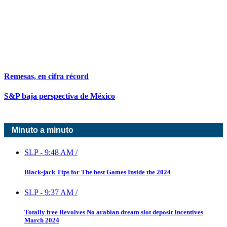
Remesas, en cifra récord
S&P baja perspectiva de México
Minuto a minuto
SLP
-
9:48 AM
/
Black-jack Tips for The best Games Inside the 2024
SLP
-
9:37 AM
/
Totally free Revolves No arabian dream slot deposit Incentives
March 2024