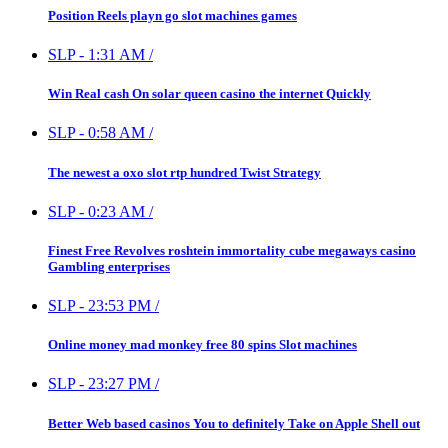
Position Reels playn go slot machines games
SLP
-
1:31 AM
/
Win Real cash On solar queen casino the internet Quickly
SLP
-
0:58 AM
/
The newest a oxo slot rtp hundred Twist Strategy
SLP
-
0:23 AM
/
Finest Free Revolves roshtein immortality cube megaways casino
Gambling enterprises
SLP
-
23:53 PM
/
Online money mad monkey free 80 spins Slot machines
SLP
-
23:27 PM
/
Better Web based casinos You to definitely Take on Apple Shell out