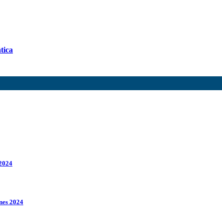
tica
 2024
ines 2024