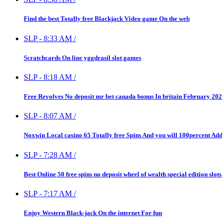
Find the best Totally free Blackjack Video game On the web
SLP
-
8:33 AM
/
Scratchcards On line yggdrasil slot games
SLP
-
8:18 AM
/
Free Revolves No deposit mr bet canada bonus In britain February 20
SLP
-
8:07 AM
/
Noxwin Local casino 65 Totally free Spins And you will 100percent Ad
SLP
-
7:28 AM
/
Best Online 50 free spins no deposit wheel of wealth special edition slot
SLP
-
7:17 AM
/
Enjoy Western Black-jack On the internet For fun