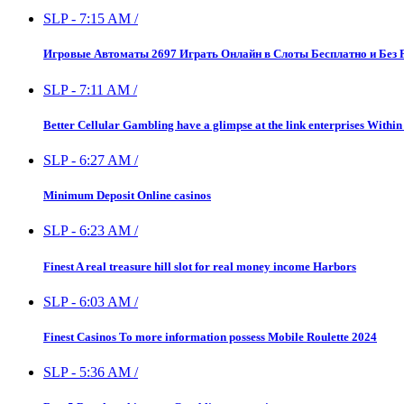
SLP
-
7:15 AM
/
Игровые Автоматы 2697 Играть Онлайн в Слоты Бесплатно и Без 
SLP
-
7:11 AM
/
Better Cellular Gambling have a glimpse at the link enterprises Within
SLP
-
6:27 AM
/
Minimum Deposit Online casinos
SLP
-
6:23 AM
/
Finest A real treasure hill slot for real money income Harbors
SLP
-
6:03 AM
/
Finest Casinos To more information possess Mobile Roulette 2024
SLP
-
5:36 AM
/