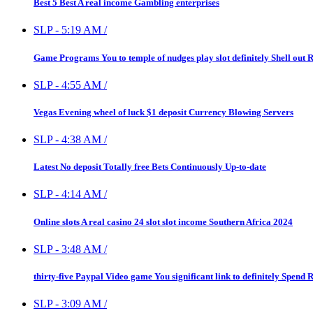
Best 5 Best A real income Gambling enterprises
SLP
-
5:19 AM
/
Game Programs You to temple of nudges play slot definitely Shell out
SLP
-
4:55 AM
/
Vegas Evening wheel of luck $1 deposit Currency Blowing Servers
SLP
-
4:38 AM
/
Latest No deposit Totally free Bets Continuously Up-to-date
SLP
-
4:14 AM
/
Online slots A real casino 24 slot slot income Southern Africa 2024
SLP
-
3:48 AM
/
thirty-five Paypal Video game You significant link to definitely Spend
SLP
-
3:09 AM
/