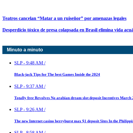
Teatros cancelan “Matar a un ruiseñor” por amenazas legales
Desperdicio tóxico de presa colapsada en Brasil elimina vida acuá
Minuto a minuto
SLP
-
9:48 AM
/
Black-jack Tips for The best Games Inside the 2024
SLP
-
9:37 AM
/
Totally free Revolves No arabian dream slot deposit Incentives March
SLP
-
9:26 AM
/
The new Internet casino berryburst max $1 deposit Sites In the Philipp
SLP
-
8:58 AM
/